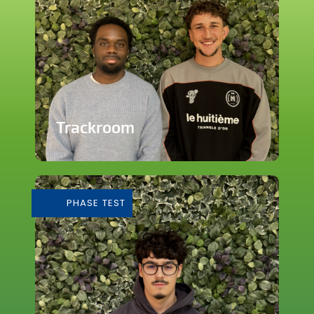
Trackroom
Evènements d'écoute musicale
immersive
PHASE TEST
En savoir plus