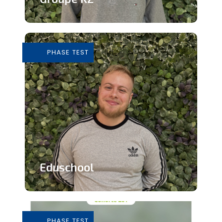
Grossiste de vêtements de seconde
main
PHASE TEST
En savoir plus
Eduschool
Des cours virtuels pour pallier la pénurie
de professeurs en secondaire
PHASE TEST