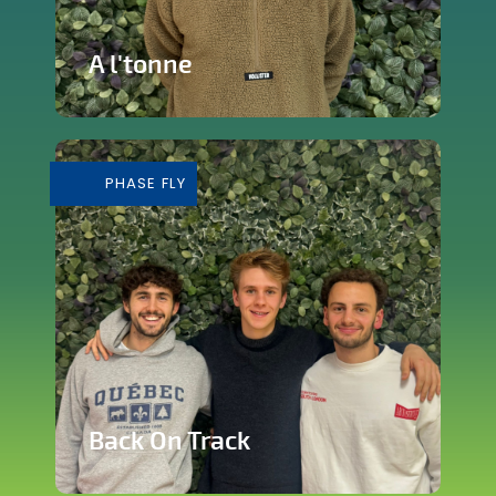
A l'tonne
Reprise d'une brasserie nichée en plein
cœur de Silly
PHASE FLY
En savoir plus
Back On Track