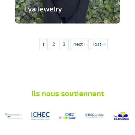
Eya Jewelry
Marque de bijoux artisanaux
Pages
En savoir plus
1
2
3
next ›
last »
Ils nous soutiennent