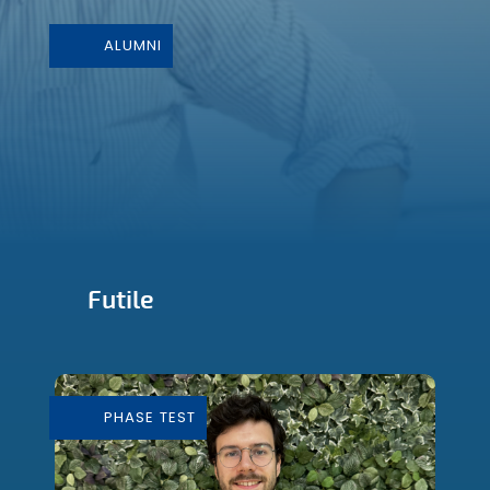
ALUMNI
Futile
Conception et Fabrication de mobilier
durable
PHASE TEST
En savoir plus