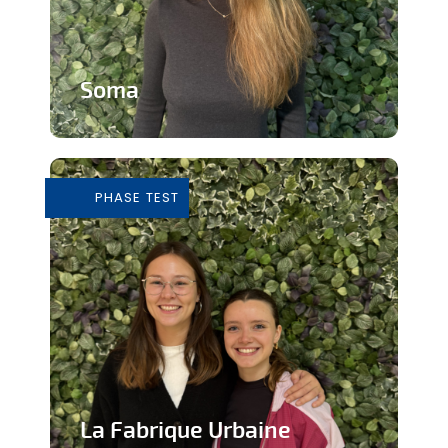
Soma
Cours de Yoga avec expérience
immersive
PHASE TEST
En savoir plus
La Fabrique Urbaine