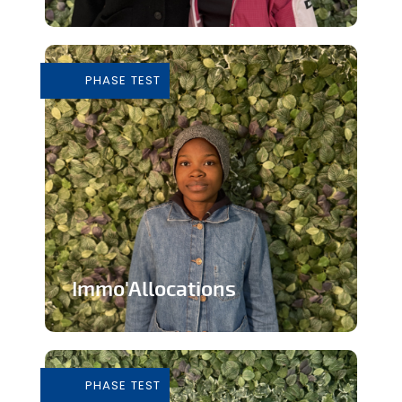
Tiers-lieu afin de donner accès à des
outils pour consommer de façon...
PHASE TEST
En savoir plus
Immo'Allocations
Site web d'annonces immobilières pour
les personnes touchant des...
PHASE TEST
En savoir plus