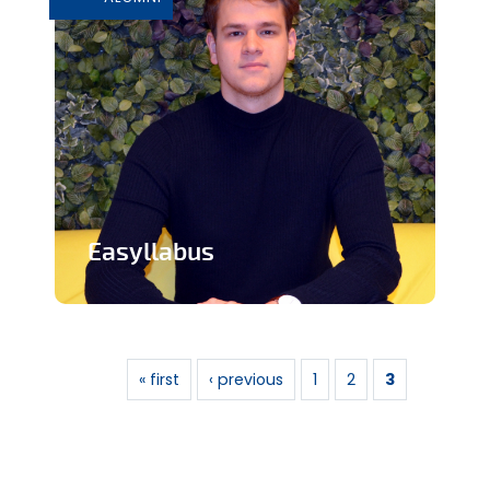
Easyllabus
Conversion de syllabus sous forme de
Pages
podcast audio
« first
‹ previous
1
2
3
En savoir plus