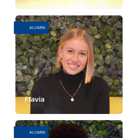
Paniers apéritifs composés de produits
artisanaux wallons et bruxellois
ALUMNI
En savoir plus
Flavia
Marque haut de gamme de sacs à
main à partir de matières végétales
ALUMNI
En savoir plus