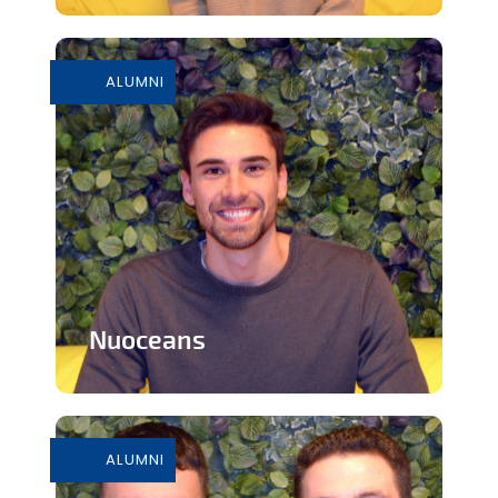
Marque de chaussures en raphia
conçue à la main par des artisans
marocains
ALUMNI
En savoir plus
Nuoceans
Sandale de plage écologique et
durable créée à partir de déchets non...
ALUMNI
En savoir plus