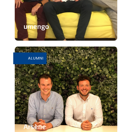
umengo
Plateforme de mise en relation entre
des bénévoles et des OSBL
ALUMNI
En savoir plus
Arsène