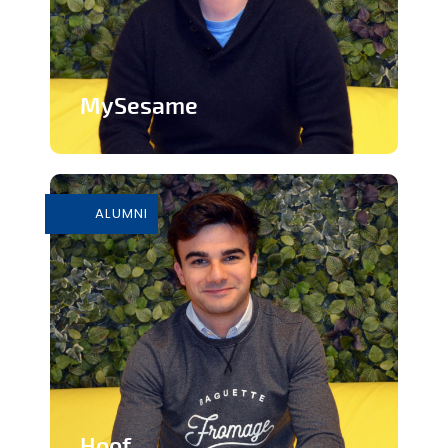
MySesame
Frigos destinés aux PME et accessibles
24h/24h
ALUMNI
En savoir plus
Hoof