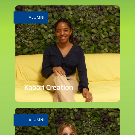
Solution d’accompagnement de
développement digital
ALUMNI
En savoir plus
Kabori Creation
Marque de vêtements inspirée de la
Haute Couture
ALUMNI
En savoir plus