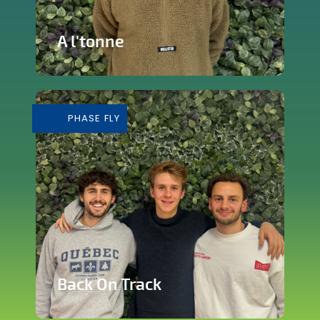
A l'tonne
Reprise d'une brasserie nichée en plein
cœur de Silly
PHASE FLY
En savoir plus
Back On Track