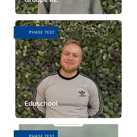
Grossiste de vêtements de seconde
main
PHASE TEST
En savoir plus
Eduschool
Des cours virtuels pour pallier la pénurie
de professeurs en secondaire
PHASE TEST