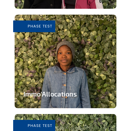
Tiers-lieu afin de donner accès à des
outils pour consommer de façon...
PHASE TEST
En savoir plus
Immo'Allocations
Site web d'annonces immobilières pour
les personnes touchant des...
PHASE TEST
En savoir plus