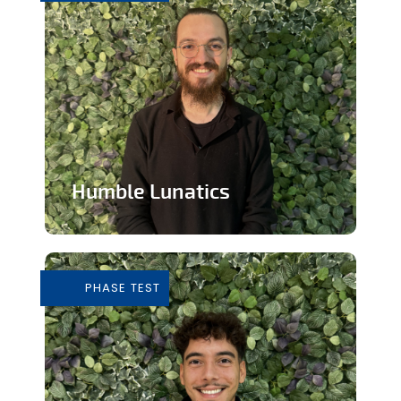
Humble Lunatics
Editeur de jeux vidéo indépendant et
éthique
PHASE TEST
En savoir plus