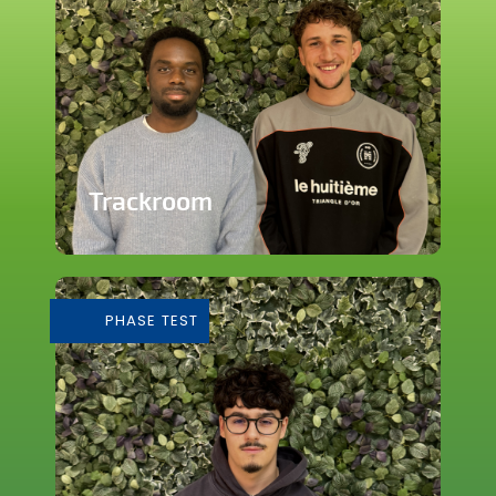
Trackroom
Evènements d'écoute musicale
immersive
PHASE TEST
En savoir plus