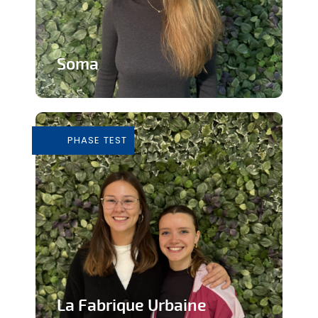
Soma
Cours de Yoga avec expérience
immersive
PHASE TEST
En savoir plus
La Fabrique Urbaine