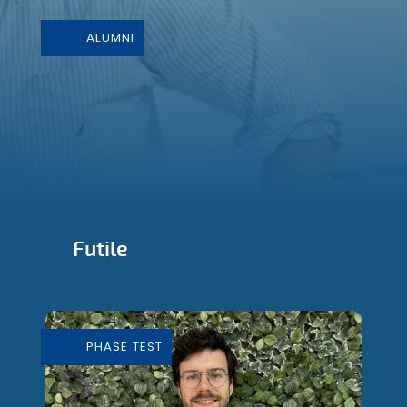
ALUMNI
Futile
Conception et Fabrication de mobilier
durable
PHASE TEST
En savoir plus