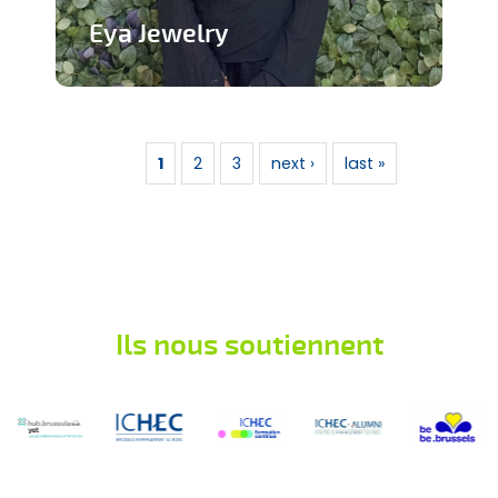
Eya Jewelry
Marque de bijoux artisanaux
Pages
En savoir plus
1
2
3
next ›
last »
Ils nous soutiennent