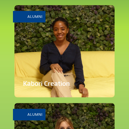
Solution d’accompagnement de
développement digital
ALUMNI
En savoir plus
Kabori Creation
Marque de vêtements inspirée de la
Haute Couture
ALUMNI
En savoir plus