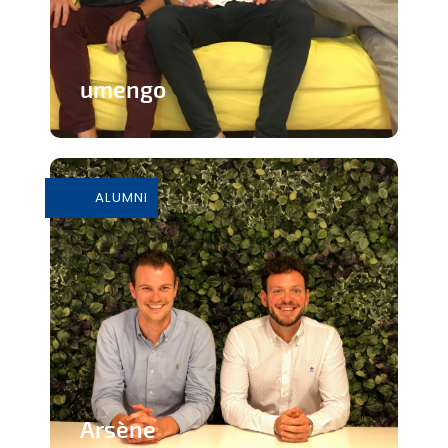
umengo
Plateforme de mise en relation entre
des bénévoles et des OSBL
ALUMNI
En savoir plus
Arsène