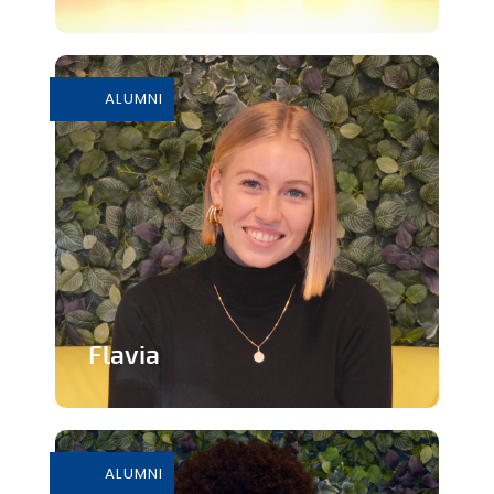
Paniers apéritifs composés de produits
artisanaux wallons et bruxellois
ALUMNI
En savoir plus
Flavia
Marque haut de gamme de sacs à
main à partir de matières végétales
ALUMNI
En savoir plus