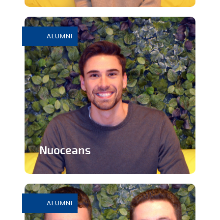
Marque de chaussures en raphia
conçue à la main par des artisans
marocains
ALUMNI
En savoir plus
Nuoceans
Sandale de plage écologique et
durable créée à partir de déchets non...
ALUMNI
En savoir plus