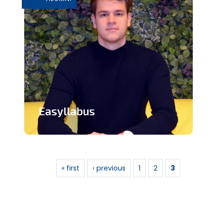
Easyllabus
Conversion de syllabus sous forme de
Pages
podcast audio
« first
‹ previous
1
2
3
En savoir plus