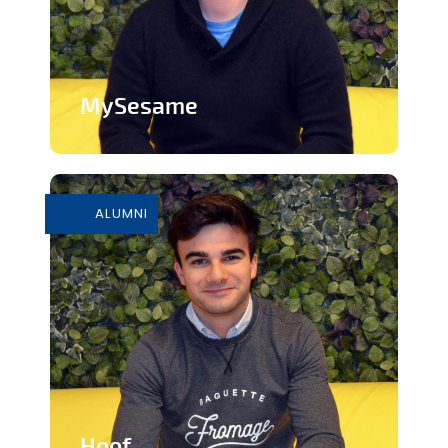
MySesame
Frigos destinés aux PME et accessibles
24h/24h
ALUMNI
En savoir plus
Hoof