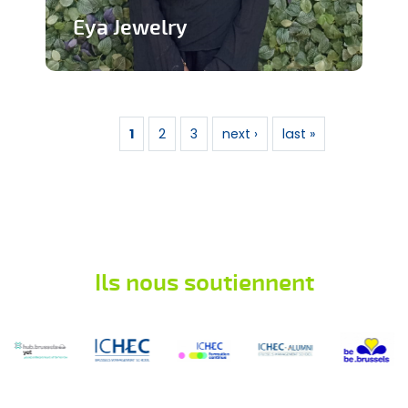
Eya Jewelry
Marque de bijoux artisanaux
Pages
En savoir plus
1
2
3
next ›
last »
Ils nous soutiennent