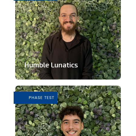
Humble Lunatics
Editeur de jeux vidéo indépendant et
éthique
PHASE TEST
En savoir plus