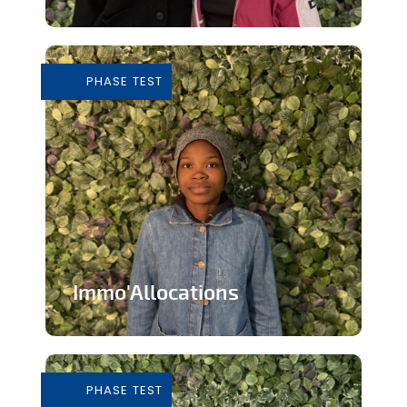
Tiers-lieu afin de donner accès à des
outils pour consommer de façon...
PHASE TEST
En savoir plus
Immo'Allocations
Site web d'annonces immobilières pour
les personnes touchant des...
PHASE TEST
En savoir plus