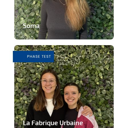
Soma
Cours de Yoga avec expérience
immersive
PHASE TEST
En savoir plus
La Fabrique Urbaine