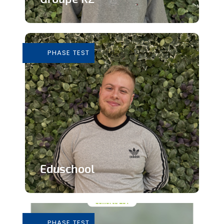
Grossiste de vêtements de seconde
main
PHASE TEST
En savoir plus
Eduschool
Des cours virtuels pour pallier la pénurie
de professeurs en secondaire
PHASE TEST