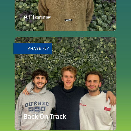
A l'tonne
Reprise d'une brasserie nichée en plein
cœur de Silly
PHASE FLY
En savoir plus
Back On Track