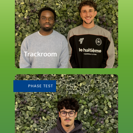
Trackroom
Evènements d'écoute musicale
immersive
PHASE TEST
En savoir plus