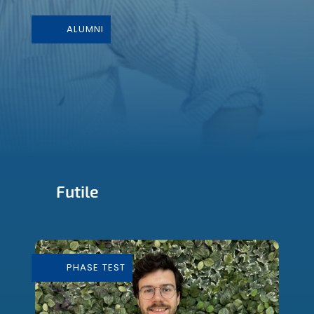
ALUMNI
Futile
Conception et Fabrication de mobilier
durable
PHASE TEST
En savoir plus