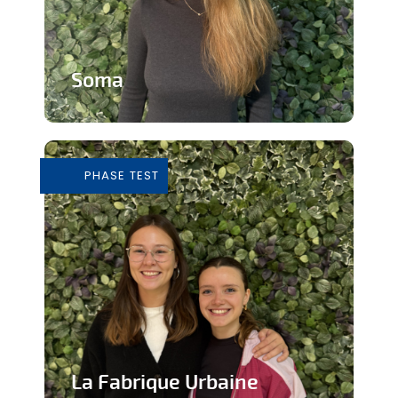
Soma
Cours de Yoga avec expérience
immersive
PHASE TEST
En savoir plus
La Fabrique Urbaine