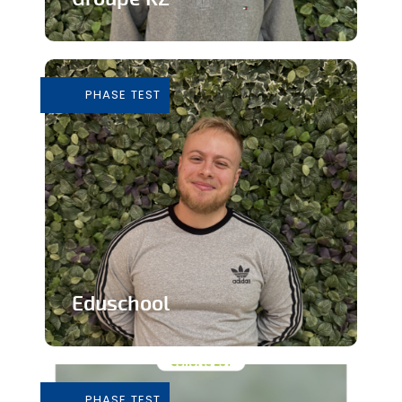
Grossiste de vêtements de seconde
main
PHASE TEST
En savoir plus
Eduschool
Des cours virtuels pour pallier la pénurie
de professeurs en secondaire
PHASE TEST