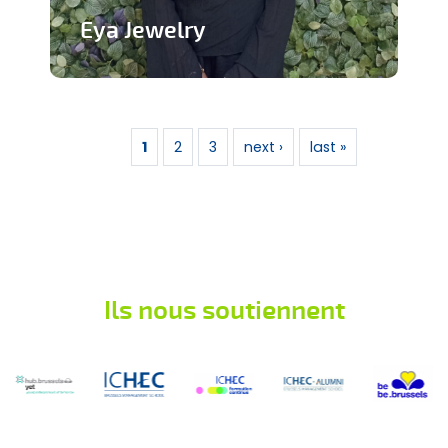
Eya Jewelry
Marque de bijoux artisanaux
Pages
En savoir plus
1
2
3
next ›
last »
Ils nous soutiennent