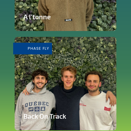
A l'tonne
Reprise d'une brasserie nichée en plein
cœur de Silly
PHASE FLY
En savoir plus
Back On Track