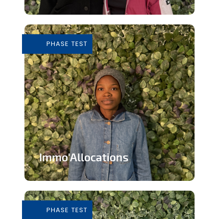
Tiers-lieu afin de donner accès à des
outils pour consommer de façon...
PHASE TEST
En savoir plus
Immo'Allocations
Site web d'annonces immobilières pour
les personnes touchant des...
PHASE TEST
En savoir plus