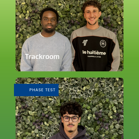
Trackroom
Evènements d'écoute musicale
immersive
PHASE TEST
En savoir plus