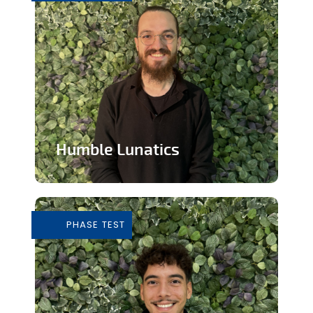
Humble Lunatics
Editeur de jeux vidéo indépendant et
éthique
PHASE TEST
En savoir plus