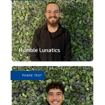
Humble Lunatics
Editeur de jeux vidéo indépendant et
éthique
PHASE TEST
En savoir plus