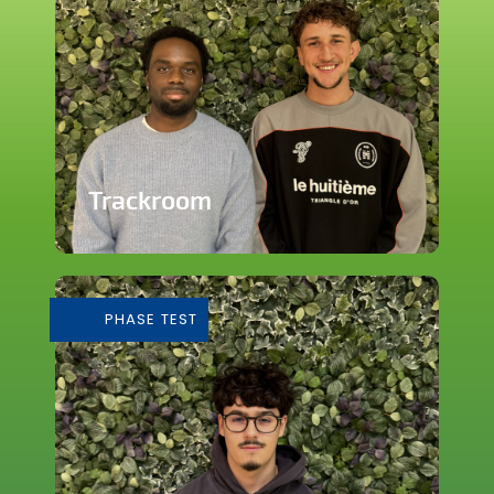
Trackroom
Evènements d'écoute musicale
immersive
PHASE TEST
En savoir plus