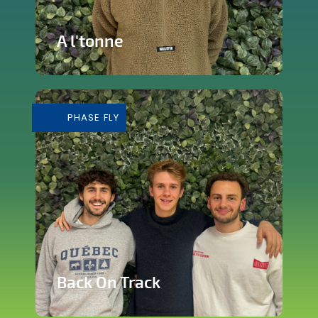
A l'tonne
Reprise d'une brasserie nichée en plein
cœur de Silly
PHASE FLY
En savoir plus
Back On Track