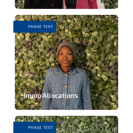
Tiers-lieu afin de donner accès à des
outils pour consommer de façon...
PHASE TEST
En savoir plus
Immo'Allocations
Site web d'annonces immobilières pour
les personnes touchant des...
PHASE TEST
En savoir plus