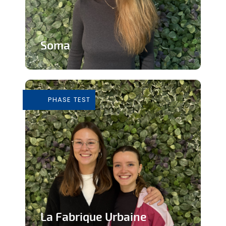
Soma
Cours de Yoga avec expérience
immersive
PHASE TEST
En savoir plus
La Fabrique Urbaine