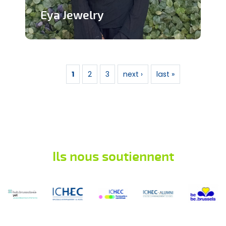
Eya Jewelry
Marque de bijoux artisanaux
Pages
En savoir plus
1
2
3
next ›
last »
Ils nous soutiennent