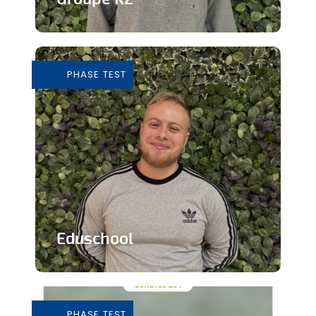
Grossiste de vêtements de seconde
main
PHASE TEST
En savoir plus
Eduschool
Des cours virtuels pour pallier la pénurie
de professeurs en secondaire
PHASE TEST