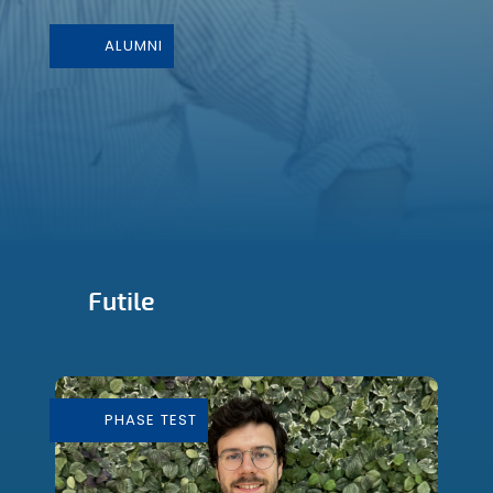
ALUMNI
Futile
Conception et Fabrication de mobilier
durable
PHASE TEST
En savoir plus