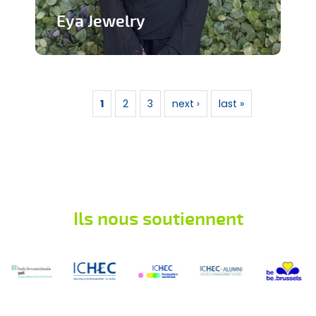
Eya Jewelry
Marque de bijoux artisanaux
Pages
En savoir plus
1
2
3
next ›
last »
Ils nous soutiennent