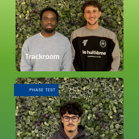
Trackroom
Evènements d'écoute musicale
immersive
PHASE TEST
En savoir plus