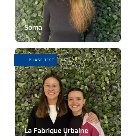
Soma
Cours de Yoga avec expérience
immersive
PHASE TEST
En savoir plus
La Fabrique Urbaine