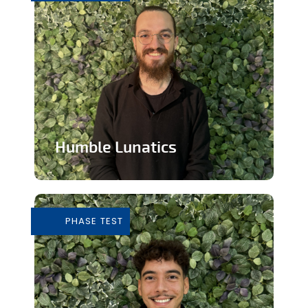
Humble Lunatics
Editeur de jeux vidéo indépendant et
éthique
PHASE TEST
En savoir plus