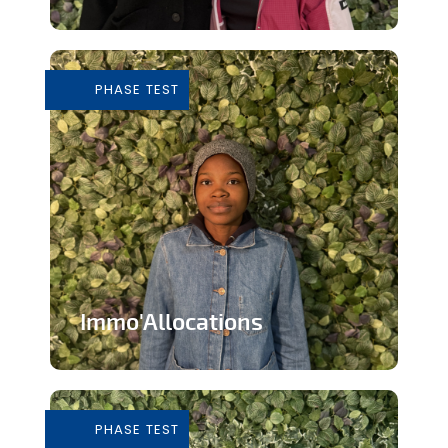
Tiers-lieu afin de donner accès à des
outils pour consommer de façon...
PHASE TEST
En savoir plus
Immo'Allocations
Site web d'annonces immobilières pour
les personnes touchant des...
PHASE TEST
En savoir plus