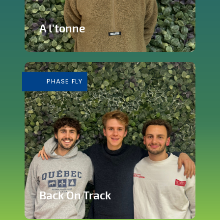
A l'tonne
Reprise d'une brasserie nichée en plein
cœur de Silly
PHASE FLY
En savoir plus
Back On Track