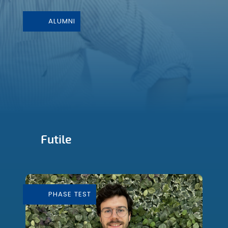
ALUMNI
Futile
Conception et Fabrication de mobilier
durable
PHASE TEST
En savoir plus