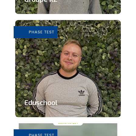
Grossiste de vêtements de seconde
main
PHASE TEST
En savoir plus
Eduschool
Des cours virtuels pour pallier la pénurie
de professeurs en secondaire
PHASE TEST