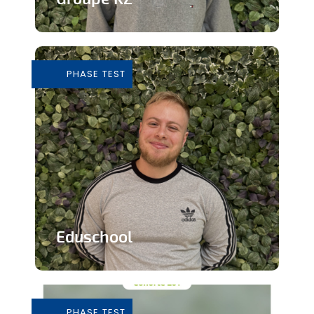
Grossiste de vêtements de seconde
main
PHASE TEST
En savoir plus
Eduschool
Des cours virtuels pour pallier la pénurie
de professeurs en secondaire
PHASE TEST