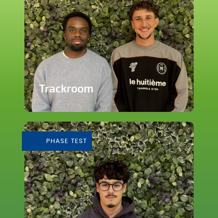
Trackroom
Evènements d'écoute musicale
immersive
PHASE TEST
En savoir plus