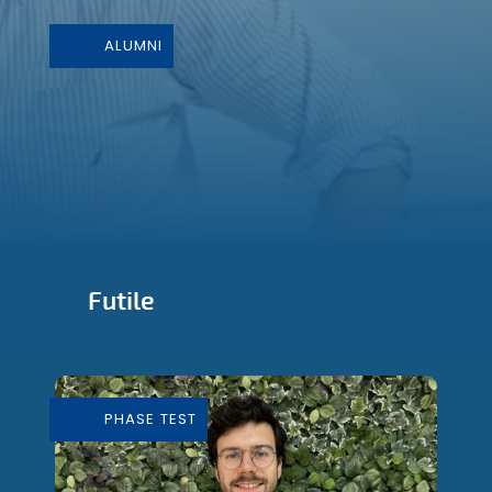
ALUMNI
Futile
Conception et Fabrication de mobilier
durable
PHASE TEST
En savoir plus