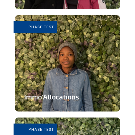
Tiers-lieu afin de donner accès à des
outils pour consommer de façon...
PHASE TEST
En savoir plus
Immo'Allocations
Site web d'annonces immobilières pour
les personnes touchant des...
PHASE TEST
En savoir plus