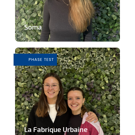
Soma
Cours de Yoga avec expérience
immersive
PHASE TEST
En savoir plus
La Fabrique Urbaine