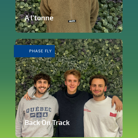
A l'tonne
Reprise d'une brasserie nichée en plein
cœur de Silly
PHASE FLY
En savoir plus
Back On Track