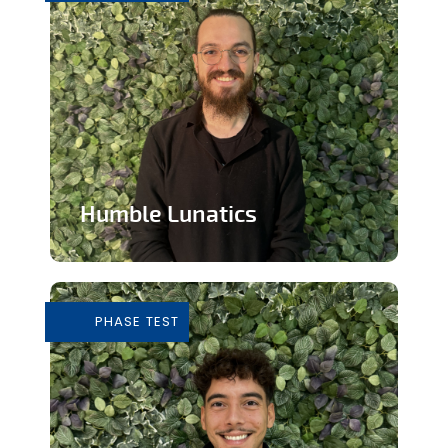
Humble Lunatics
Editeur de jeux vidéo indépendant et
éthique
PHASE TEST
En savoir plus