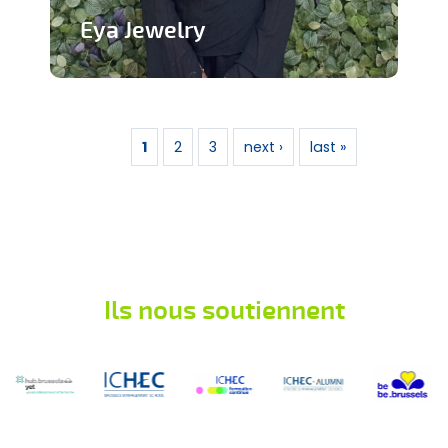
Eya Jewelry
Marque de bijoux artisanaux
Pages
En savoir plus
1
2
3
next ›
last »
Ils nous soutiennent