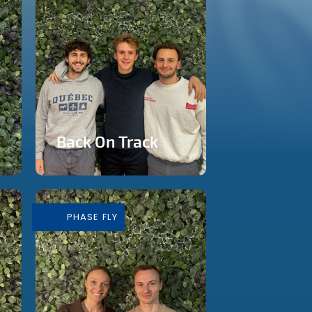
Back On Track
Studio de fitness à
Rixensart
PHASE FLY
En savoir plus