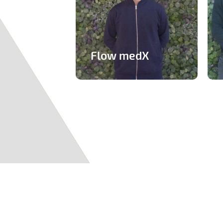
Flow medX
Application aidant à la
Pages
préparation du concours
de médecine
En savoir plus