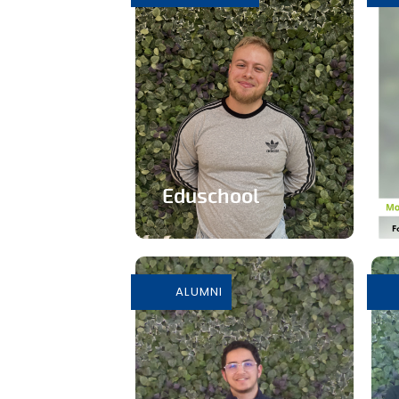
En savoir plus
Eduschool
Des cours virtuels pour
pallier la pénurie de
professeurs en
ALUMNI
secondaire
En savoir plus