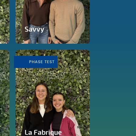
Savvy
Ateliers d'éducation
financière
PHASE TEST
En savoir plus
La Fabrique