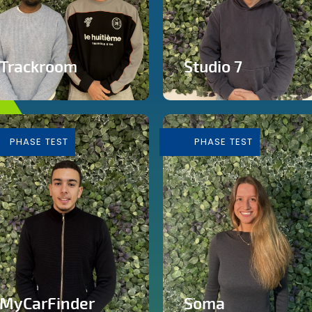
Trackroom
Studio 7
Evènements d'écoute
Studio de production et
musicale immersive
enregistrement de
musique
PHASE TEST
PHASE TEST
En savoir plus
En savoir plus
MyCarFinder
Soma