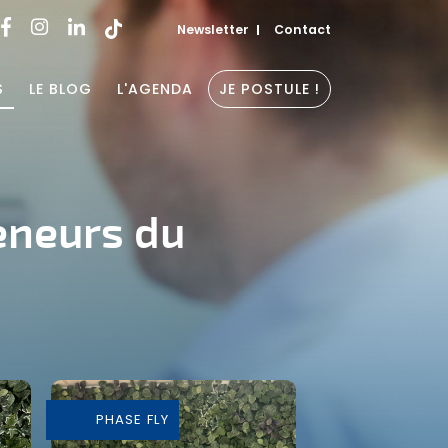
Newsletter
Contact
S
LE BLOG
L'AGENDA
JE POSTULE !
eneurs du
PHASE FLY