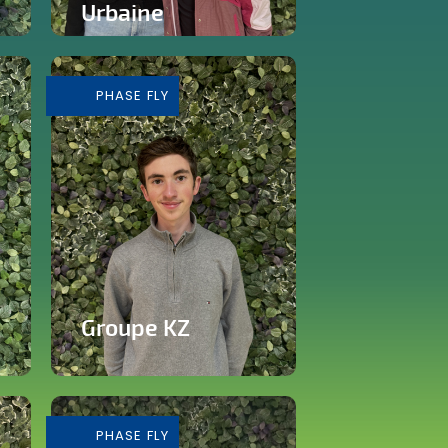
Urbaine
Tiers-lieu afin de donner
accès à des outils pour
consommer de façon...
PHASE FLY
En savoir plus
Groupe KZ
Grossiste de vêtements
de seconde main
PHASE FLY
En savoir plus