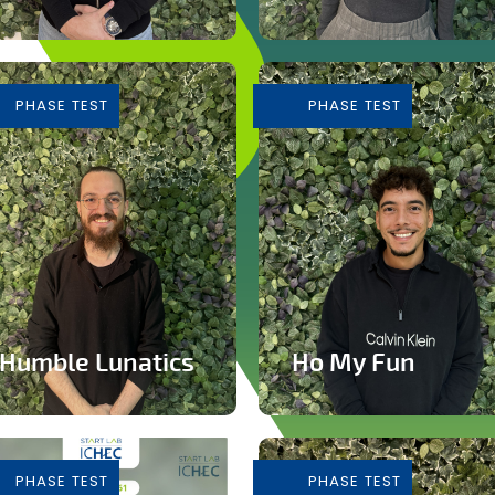
Plateforme de vente de
Cours de Yoga avec
voitures d'occasion
expérience immersive
PHASE TEST
PHASE TEST
En savoir plus
En savoir plus
Humble Lunatics
Ho My Fun
Editeur de jeux vidéo
Structure d’animation
indépendant et éthique
dynamique et inclusive
PHASE TEST
PHASE TEST
En savoir plus
En savoir plus