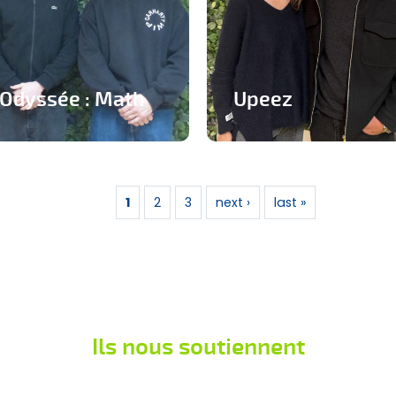
Odyssée : Math
Upeez
Jeu ludique sur
Des produits protéinée à
application pour
base de grillons
apprendre les
1
2
3
next ›
last »
En savoir plus
mathématiques
En savoir plus
Ils nous soutiennent