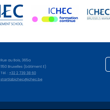
Rue au Bois, 365a
1150 Bruxelles (bâtiment E)
Tél. :
+32 2 739 38 60
startlabichec@ichec.be