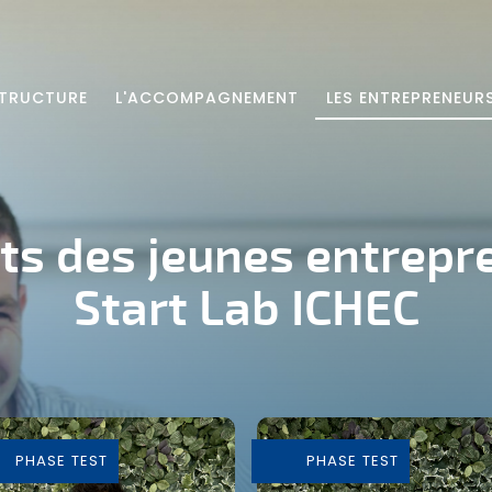
STRUCTURE
L'ACCOMPAGNEMENT
LES ENTREPRENEUR
ets des jeunes entrepr
Start Lab ICHEC
PHASE TEST
PHASE TEST