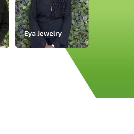
Eya Jewelry
Marque de bijoux
artisanaux
En savoir plus