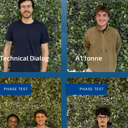
Technical Dialog
A l'tonne
Faire de la technologie un
Reprise d'une brasserie
outils artistique
nichée en plein cœur de
Silly
PHASE TEST
PHASE TEST
En savoir plus
En savoir plus