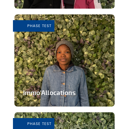
Tiers-lieu afin de donner accès à des
outils pour consommer de façon...
PHASE TEST
En savoir plus
Immo'Allocations
Site web d'annonces immobilières pour
les personnes touchant des...
PHASE TEST
En savoir plus