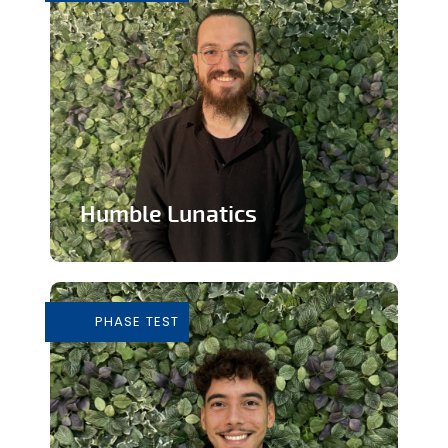
Humble Lunatics
Editeur de jeux vidéo indépendant et
éthique
PHASE TEST
En savoir plus