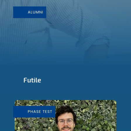
ALUMNI
Futile
Conception et Fabrication de mobilier
durable
PHASE TEST
En savoir plus