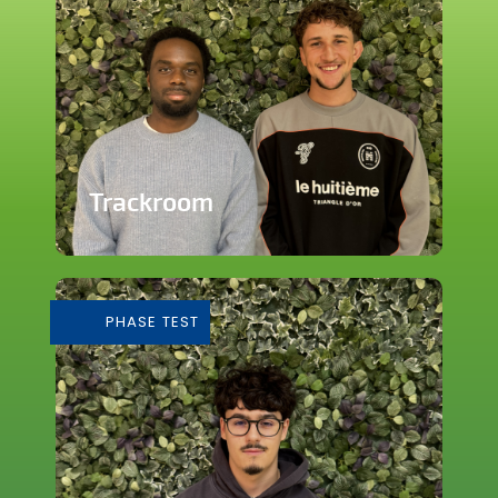
Trackroom
Evènements d'écoute musicale
immersive
PHASE TEST
En savoir plus