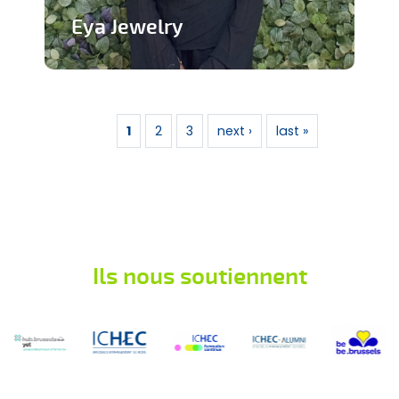
Eya Jewelry
Marque de bijoux artisanaux
Pages
En savoir plus
1
2
3
next ›
last »
Ils nous soutiennent