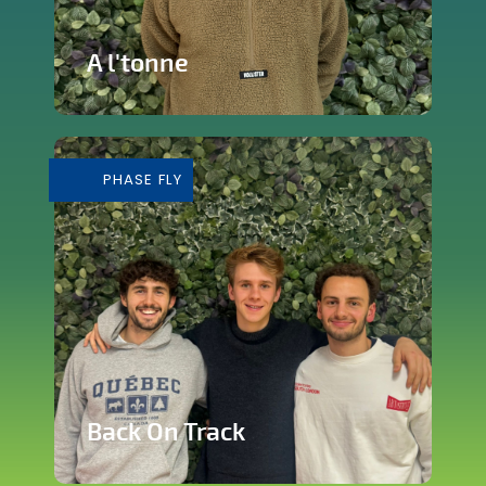
A l'tonne
Reprise d'une brasserie nichée en plein
cœur de Silly
PHASE FLY
En savoir plus
Back On Track