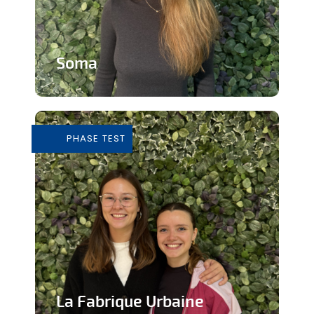
Soma
Cours de Yoga avec expérience
immersive
PHASE TEST
En savoir plus
La Fabrique Urbaine