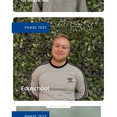
Grossiste de vêtements de seconde
main
PHASE TEST
En savoir plus
Eduschool
Des cours virtuels pour pallier la pénurie
de professeurs en secondaire
PHASE TEST