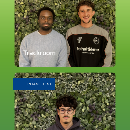
Trackroom
Evènements d'écoute musicale
immersive
PHASE TEST
En savoir plus