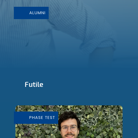
ALUMNI
Futile
Conception et Fabrication de mobilier
durable
PHASE TEST
En savoir plus