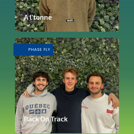
A l'tonne
Reprise d'une brasserie nichée en plein
cœur de Silly
PHASE FLY
En savoir plus
Back On Track