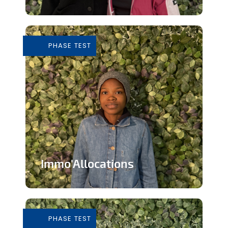
Tiers-lieu afin de donner accès à des
outils pour consommer de façon...
PHASE TEST
En savoir plus
Immo'Allocations
Site web d'annonces immobilières pour
les personnes touchant des...
PHASE TEST
En savoir plus