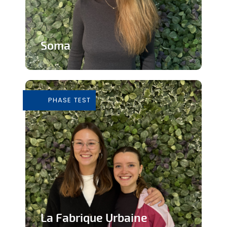
Soma
Cours de Yoga avec expérience
immersive
PHASE TEST
En savoir plus
La Fabrique Urbaine