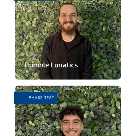
Humble Lunatics
Editeur de jeux vidéo indépendant et
éthique
PHASE TEST
En savoir plus