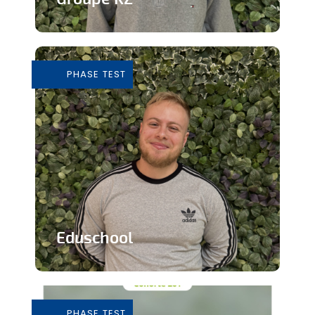
Grossiste de vêtements de seconde
main
PHASE TEST
En savoir plus
Eduschool
Des cours virtuels pour pallier la pénurie
de professeurs en secondaire
PHASE TEST