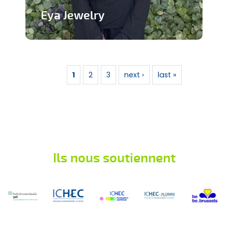
Eya Jewelry
Marque de bijoux artisanaux
Pages
En savoir plus
1
2
3
next ›
last »
Ils nous soutiennent