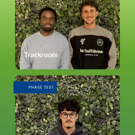
Trackroom
Evènements d'écoute musicale
immersive
PHASE TEST
En savoir plus