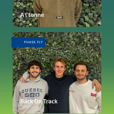
A l'tonne
Reprise d'une brasserie nichée en plein
cœur de Silly
PHASE FLY
En savoir plus
Back On Track