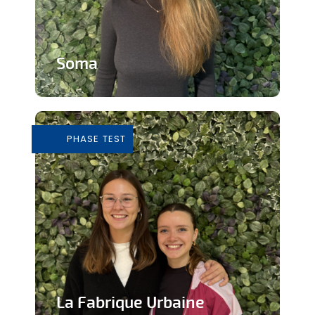
Soma
Cours de Yoga avec expérience
immersive
PHASE TEST
En savoir plus
La Fabrique Urbaine