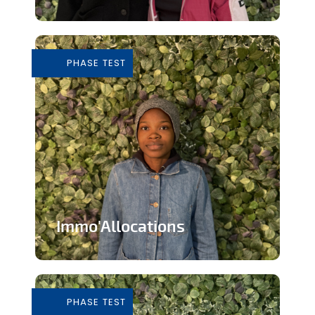
Tiers-lieu afin de donner accès à des
outils pour consommer de façon...
PHASE TEST
En savoir plus
Immo'Allocations
Site web d'annonces immobilières pour
les personnes touchant des...
PHASE TEST
En savoir plus