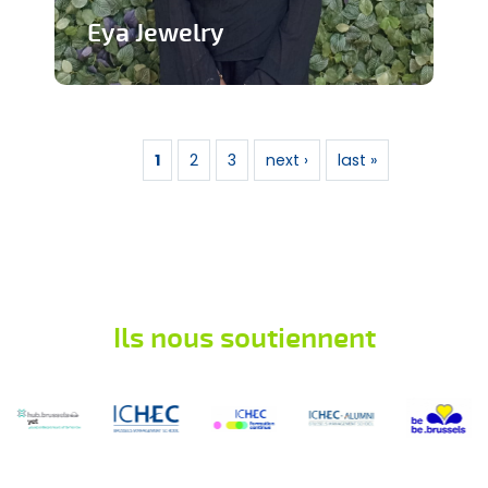
Eya Jewelry
Marque de bijoux artisanaux
Pages
En savoir plus
1
2
3
next ›
last »
Ils nous soutiennent