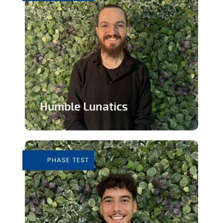
Humble Lunatics
Editeur de jeux vidéo indépendant et
éthique
PHASE TEST
En savoir plus