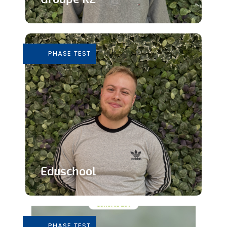
Grossiste de vêtements de seconde
main
PHASE TEST
En savoir plus
Eduschool
Des cours virtuels pour pallier la pénurie
de professeurs en secondaire
PHASE TEST