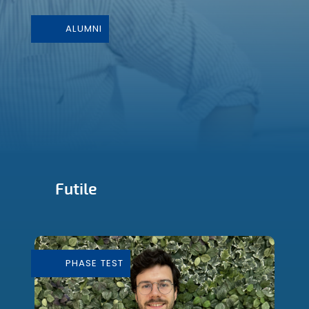
ALUMNI
Futile
Conception et Fabrication de mobilier
durable
PHASE TEST
En savoir plus