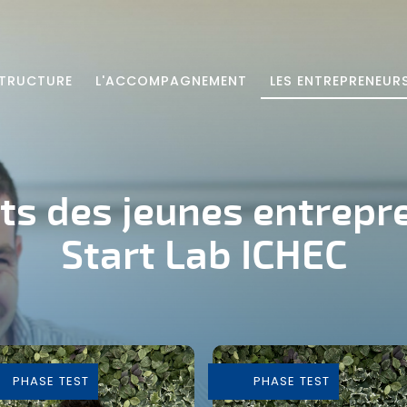
STRUCTURE
L'ACCOMPAGNEMENT
LES ENTREPRENEUR
ets des jeunes entrepr
Start Lab ICHEC
PHASE TEST
PHASE TEST