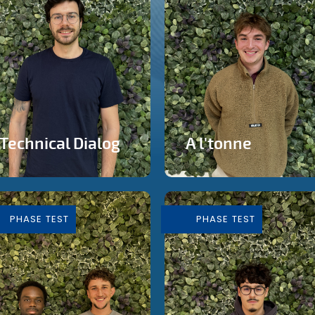
Technical Dialog
A l'tonne
Faire de la technologie un
Reprise d'une brasserie
outils artistique
nichée en plein cœur de
Silly
PHASE TEST
PHASE TEST
En savoir plus
En savoir plus