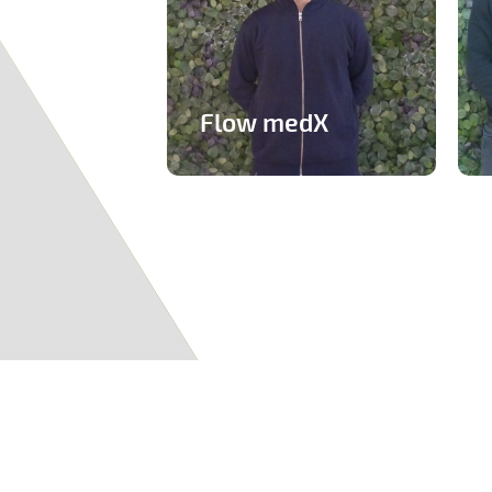
Flow medX
Application aidant à la
Pages
préparation du concours
de médecine
En savoir plus