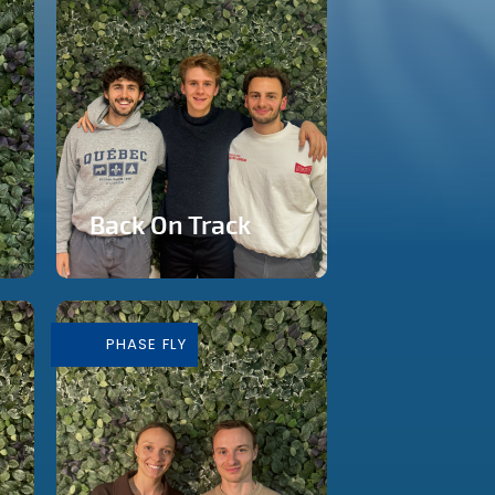
Back On Track
Studio de fitness à
Rixensart
PHASE FLY
En savoir plus