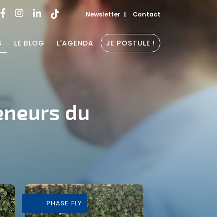
Newsletter
Contact
S
LE BLOG
L'AGENDA
JE POSTULE !
eneurs du
PHASE FLY