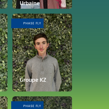
Urbaine
Tiers-lieu afin de donner
accès à des outils pour
consommer de façon...
PHASE FLY
En savoir plus
Groupe KZ
Grossiste de vêtements
de seconde main
PHASE FLY
En savoir plus