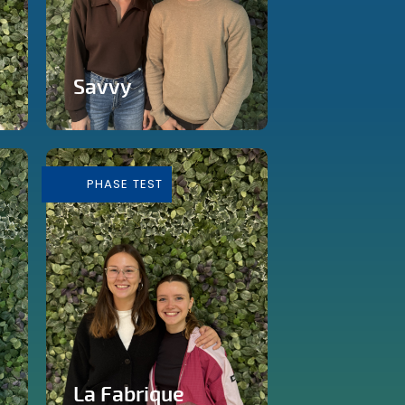
Savvy
Ateliers d'éducation
financière
PHASE TEST
En savoir plus
La Fabrique