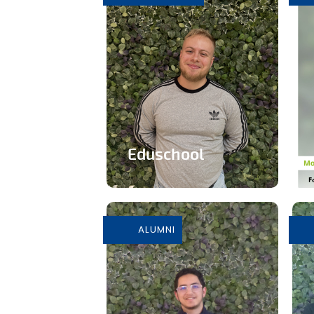
En savoir plus
Eduschool
Des cours virtuels pour
pallier la pénurie de
professeurs en
ALUMNI
secondaire
En savoir plus