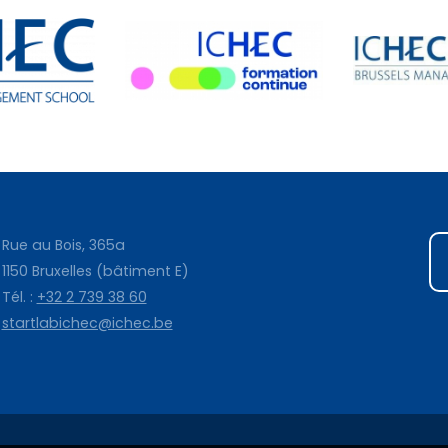
Rue au Bois, 365a
1150 Bruxelles (bâtiment E)
Tél. :
+32 2 739 38 60
startlabichec@ichec.be