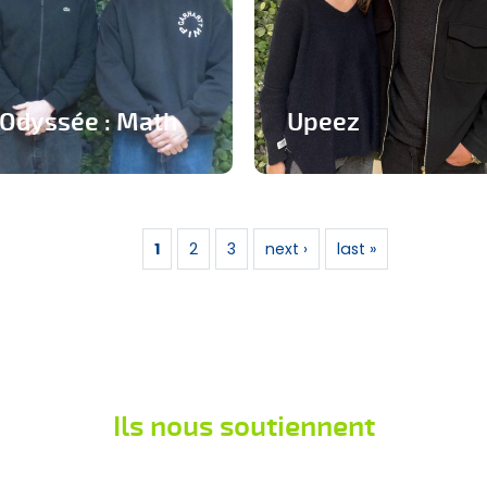
Odyssée : Math
Upeez
Jeu ludique sur
Des produits protéinée à
application pour
base de grillons
apprendre les
1
2
3
next ›
last »
En savoir plus
mathématiques
En savoir plus
Ils nous soutiennent