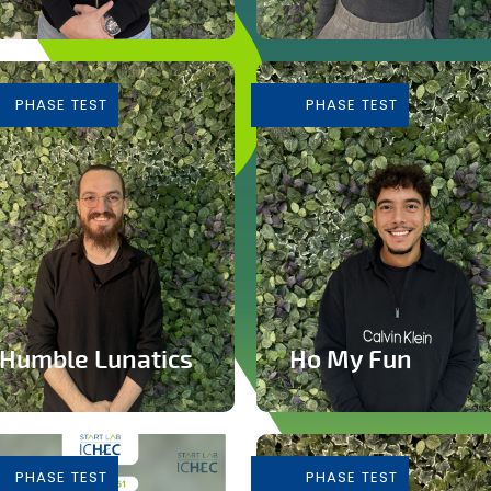
Plateforme de vente de
Cours de Yoga avec
voitures d'occasion
expérience immersive
PHASE TEST
PHASE TEST
En savoir plus
En savoir plus
Humble Lunatics
Ho My Fun
Editeur de jeux vidéo
Structure d’animation
indépendant et éthique
dynamique et inclusive
PHASE TEST
PHASE TEST
En savoir plus
En savoir plus