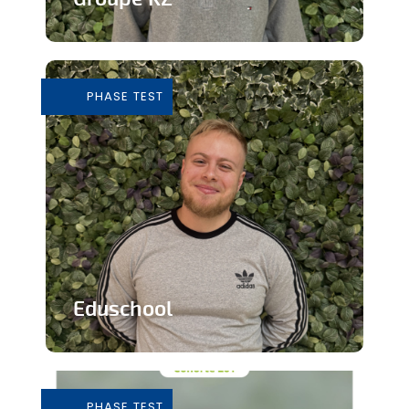
Grossiste de vêtements de seconde
main
PHASE TEST
En savoir plus
Eduschool
Des cours virtuels pour pallier la pénurie
de professeurs en secondaire
PHASE TEST