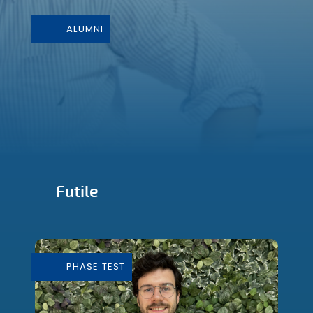
ALUMNI
Futile
Conception et Fabrication de mobilier
durable
PHASE TEST
En savoir plus