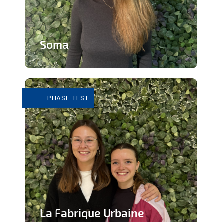
Soma
Cours de Yoga avec expérience
immersive
PHASE TEST
En savoir plus
La Fabrique Urbaine