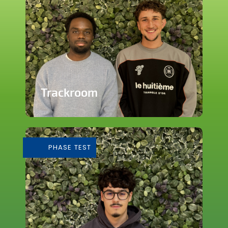
Trackroom
Evènements d'écoute musicale
immersive
PHASE TEST
En savoir plus