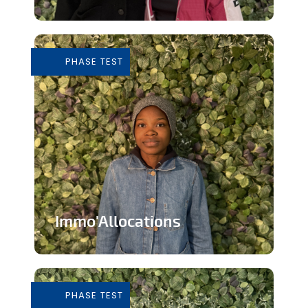
Tiers-lieu afin de donner accès à des
outils pour consommer de façon...
PHASE TEST
En savoir plus
Immo'Allocations
Site web d'annonces immobilières pour
les personnes touchant des...
PHASE TEST
En savoir plus