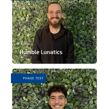
Humble Lunatics
Editeur de jeux vidéo indépendant et
éthique
PHASE TEST
En savoir plus