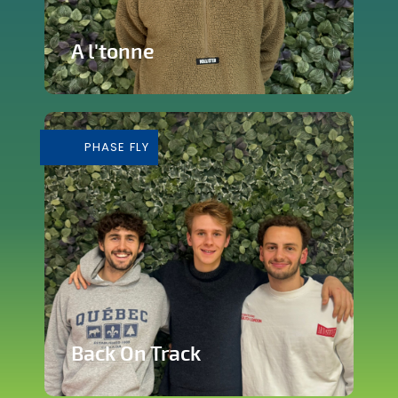
A l'tonne
Reprise d'une brasserie nichée en plein
cœur de Silly
PHASE FLY
En savoir plus
Back On Track