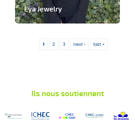
Eya Jewelry
Marque de bijoux artisanaux
Pages
En savoir plus
1
2
3
next ›
last »
Ils nous soutiennent