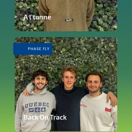
A l'tonne
Reprise d'une brasserie nichée en plein
cœur de Silly
PHASE FLY
En savoir plus
Back On Track