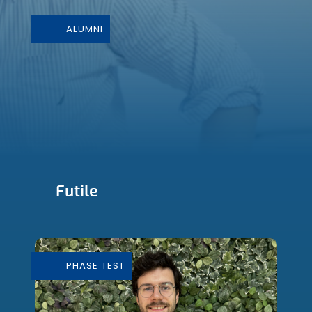
ALUMNI
Futile
Conception et Fabrication de mobilier
durable
PHASE TEST
En savoir plus