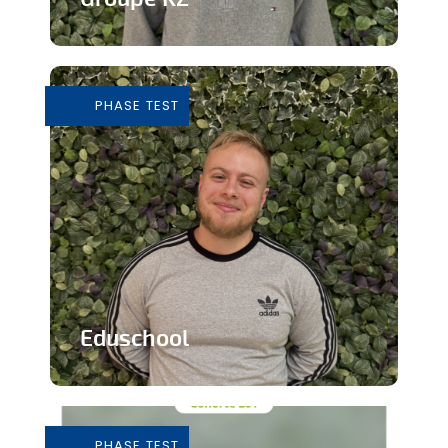
Grossiste de vêtements de seconde
main
PHASE TEST
En savoir plus
Eduschool
Des cours virtuels pour pallier la pénurie
de professeurs en secondaire
PHASE TEST