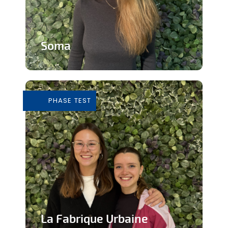
Soma
Cours de Yoga avec expérience
immersive
PHASE TEST
En savoir plus
La Fabrique Urbaine