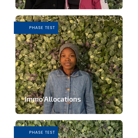
Tiers-lieu afin de donner accès à des
outils pour consommer de façon...
PHASE TEST
En savoir plus
Immo'Allocations
Site web d'annonces immobilières pour
les personnes touchant des...
PHASE TEST
En savoir plus