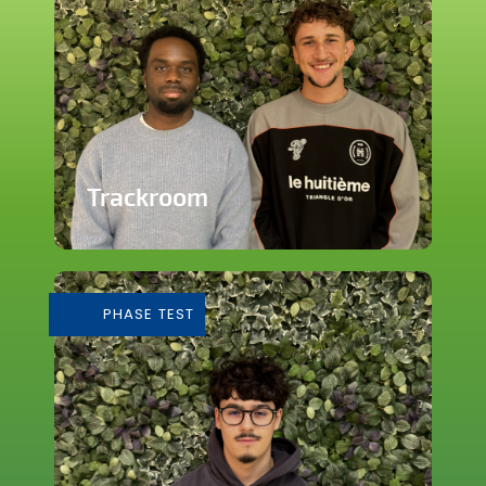
Trackroom
Evènements d'écoute musicale
immersive
PHASE TEST
En savoir plus