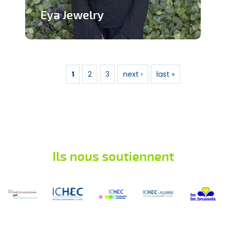
Eya Jewelry
Marque de bijoux artisanaux
Pages
En savoir plus
1
2
3
next ›
last »
Ils nous soutiennent