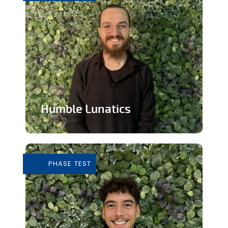
Humble Lunatics
Editeur de jeux vidéo indépendant et
éthique
PHASE TEST
En savoir plus