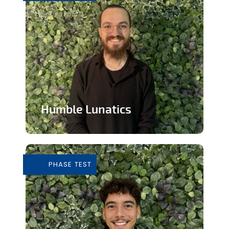
Humble Lunatics
Editeur de jeux vidéo indépendant et
éthique
PHASE TEST
En savoir plus