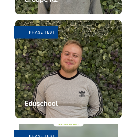
Grossiste de vêtements de seconde
main
PHASE TEST
En savoir plus
Eduschool
Des cours virtuels pour pallier la pénurie
de professeurs en secondaire
PHASE TEST