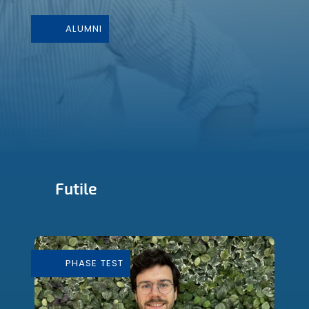
ALUMNI
Futile
Conception et Fabrication de mobilier
durable
PHASE TEST
En savoir plus