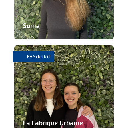
Soma
Cours de Yoga avec expérience
immersive
PHASE TEST
En savoir plus
La Fabrique Urbaine