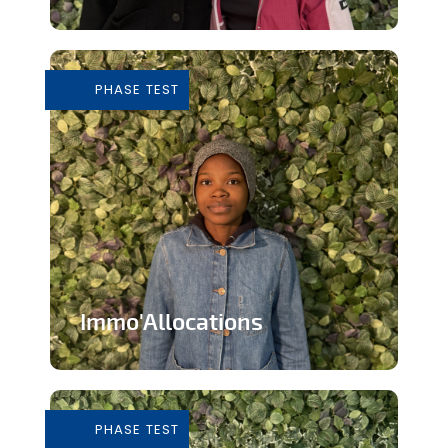
Tiers-lieu afin de donner accès à des
outils pour consommer de façon...
PHASE TEST
En savoir plus
Immo'Allocations
Site web d'annonces immobilières pour
les personnes touchant des...
PHASE TEST
En savoir plus