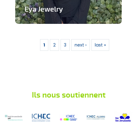
Eya Jewelry
Marque de bijoux artisanaux
Pages
En savoir plus
1
2
3
next ›
last »
Ils nous soutiennent