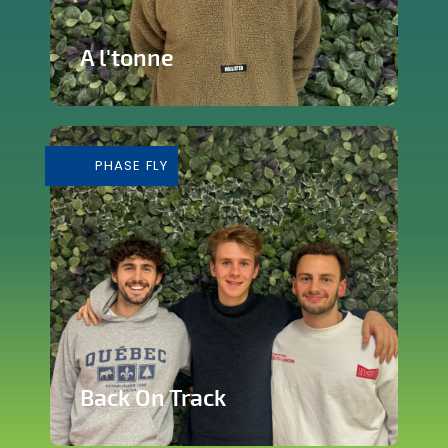
A l'tonne
Reprise d'une brasserie nichée en plein
cœur de Silly
PHASE FLY
En savoir plus
Back On Track