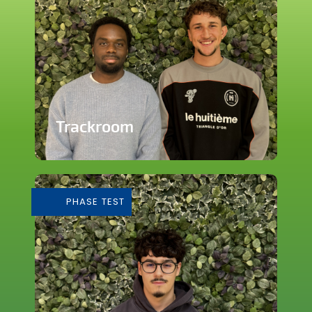
Trackroom
Evènements d'écoute musicale
immersive
PHASE TEST
En savoir plus