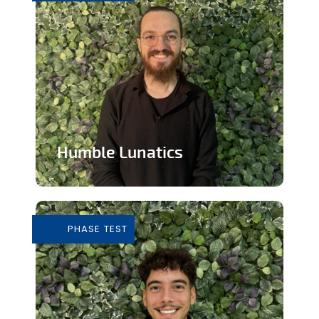
Humble Lunatics
Editeur de jeux vidéo indépendant et
éthique
PHASE TEST
En savoir plus