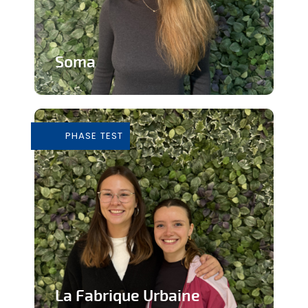
Soma
Cours de Yoga avec expérience
immersive
PHASE TEST
En savoir plus
La Fabrique Urbaine