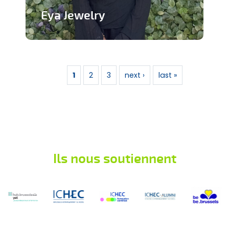
Eya Jewelry
Marque de bijoux artisanaux
Pages
En savoir plus
1
2
3
next ›
last »
Ils nous soutiennent