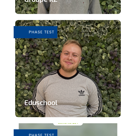
Grossiste de vêtements de seconde
main
PHASE TEST
En savoir plus
Eduschool
Des cours virtuels pour pallier la pénurie
de professeurs en secondaire
PHASE TEST