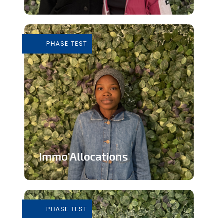
Tiers-lieu afin de donner accès à des
outils pour consommer de façon...
PHASE TEST
En savoir plus
Immo'Allocations
Site web d'annonces immobilières pour
les personnes touchant des...
PHASE TEST
En savoir plus