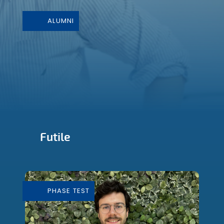
ALUMNI
Futile
Conception et Fabrication de mobilier
durable
PHASE TEST
En savoir plus