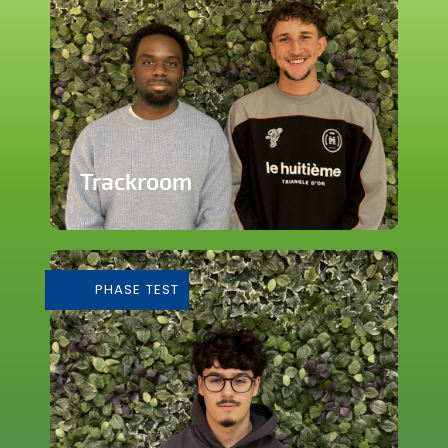
Trackroom
Evènements d'écoute musicale
immersive
PHASE TEST
En savoir plus