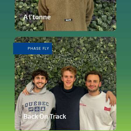
A l'tonne
Reprise d'une brasserie nichée en plein
cœur de Silly
PHASE FLY
En savoir plus
Back On Track