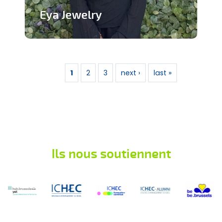
Eya Jewelry
Marque de bijoux artisanaux
Pages
En savoir plus
1
2
3
next ›
last »
Ils nous soutiennent