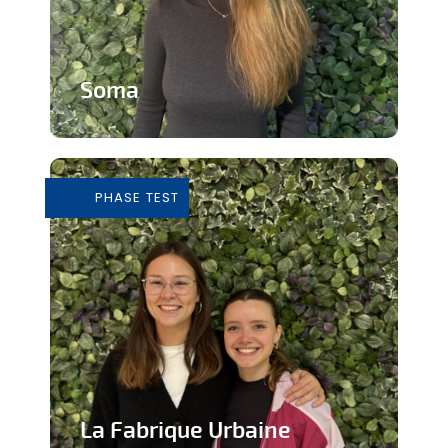
Soma
Cours de Yoga avec expérience
immersive
PHASE TEST
En savoir plus
La Fabrique Urbaine