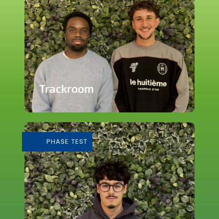
Trackroom
Evènements d'écoute musicale
immersive
PHASE TEST
En savoir plus