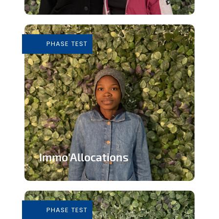
Tiers-lieu afin de donner accès à des
outils pour consommer de façon...
PHASE TEST
En savoir plus
Immo'Allocations
Site web d'annonces immobilières pour
les personnes touchant des...
PHASE TEST
En savoir plus