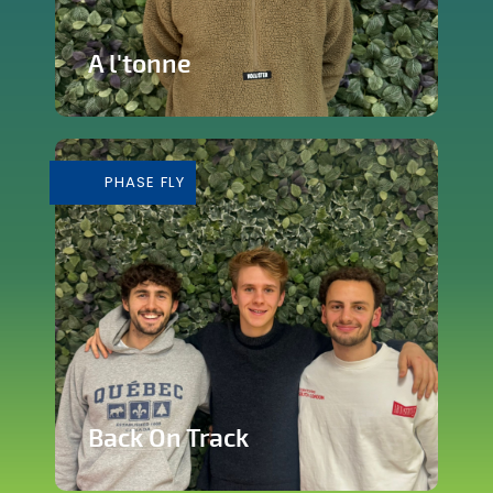
A l'tonne
Reprise d'une brasserie nichée en plein
cœur de Silly
PHASE FLY
En savoir plus
Back On Track