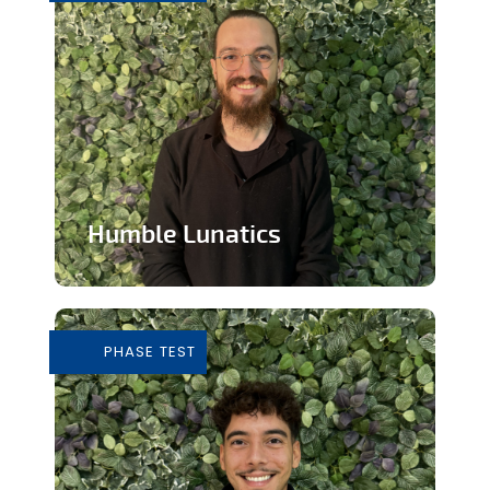
Humble Lunatics
Editeur de jeux vidéo indépendant et
éthique
PHASE TEST
En savoir plus