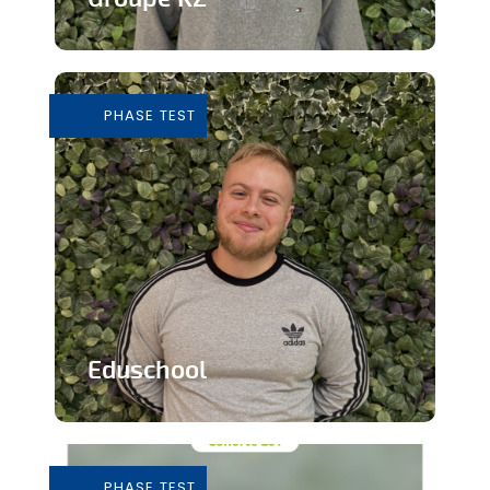
Grossiste de vêtements de seconde
main
PHASE TEST
En savoir plus
Eduschool
Des cours virtuels pour pallier la pénurie
de professeurs en secondaire
PHASE TEST