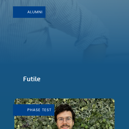
ALUMNI
Futile
Conception et Fabrication de mobilier
durable
PHASE TEST
En savoir plus