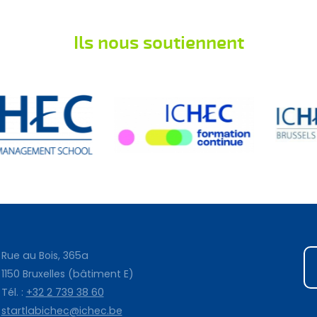
Ils nous soutiennent
Rue au Bois, 365a
1150 Bruxelles (bâtiment E)
Tél. :
+32 2 739 38 60
startlabichec@ichec.be