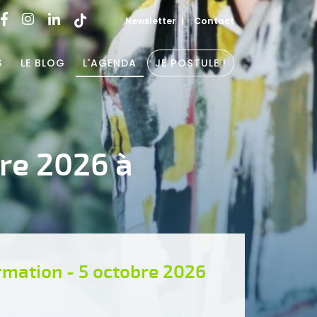
Newsletter
Contact
S
LE BLOG
L'AGENDA
JE POSTULE !
bre 2026 à
rmation - 5 octobre 2026