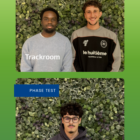
Trackroom
Evènements d'écoute musicale
immersive
PHASE TEST
En savoir plus