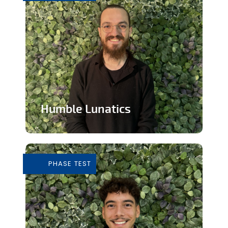
Humble Lunatics
Editeur de jeux vidéo indépendant et
éthique
PHASE TEST
En savoir plus