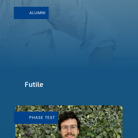
ALUMNI
Futile
Conception et Fabrication de mobilier
durable
PHASE TEST
En savoir plus