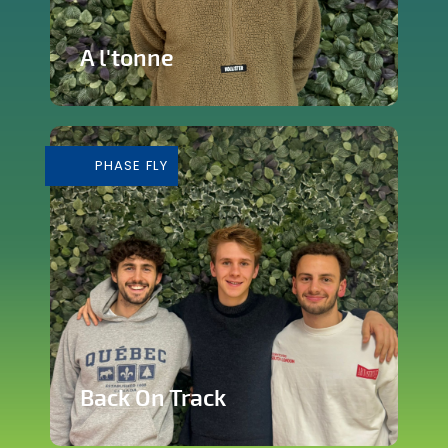
A l'tonne
Reprise d'une brasserie nichée en plein
cœur de Silly
PHASE FLY
En savoir plus
Back On Track