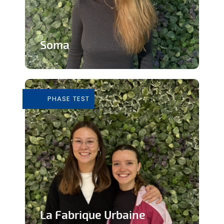
Soma
Cours de Yoga avec expérience
immersive
PHASE TEST
En savoir plus
La Fabrique Urbaine