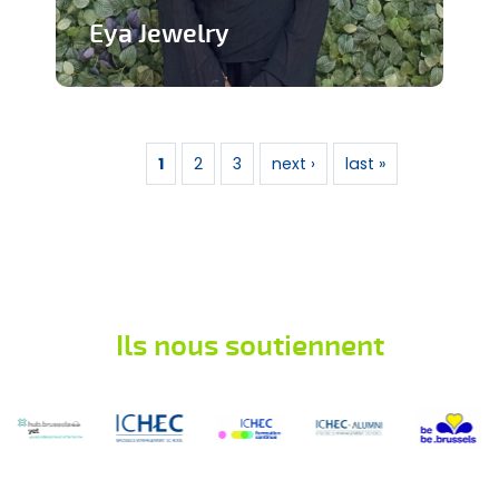
Eya Jewelry
Marque de bijoux artisanaux
Pages
En savoir plus
1
2
3
next ›
last »
Ils nous soutiennent