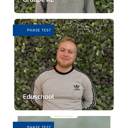
Grossiste de vêtements de seconde
main
PHASE TEST
En savoir plus
Eduschool
Des cours virtuels pour pallier la pénurie
de professeurs en secondaire
PHASE TEST