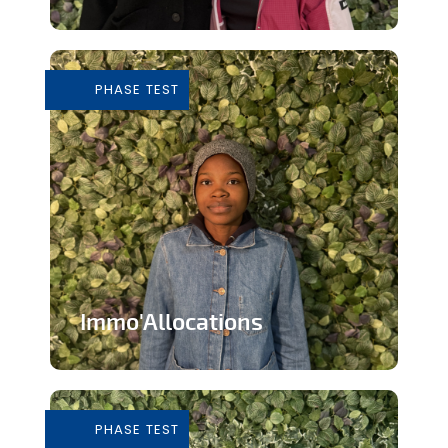
Tiers-lieu afin de donner accès à des
outils pour consommer de façon...
PHASE TEST
En savoir plus
Immo'Allocations
Site web d'annonces immobilières pour
les personnes touchant des...
PHASE TEST
En savoir plus