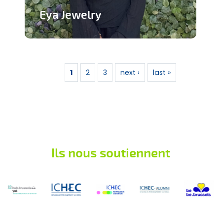
Eya Jewelry
Marque de bijoux artisanaux
Pages
En savoir plus
1
2
3
next ›
last »
Ils nous soutiennent