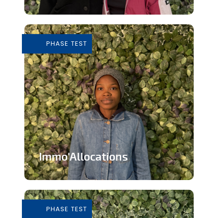
Tiers-lieu afin de donner accès à des
outils pour consommer de façon...
PHASE TEST
En savoir plus
Immo'Allocations
Site web d'annonces immobilières pour
les personnes touchant des...
PHASE TEST
En savoir plus