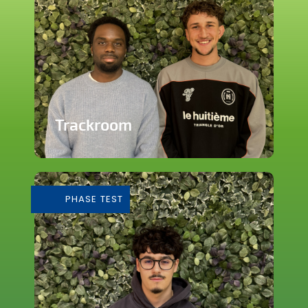
Trackroom
Evènements d'écoute musicale
immersive
PHASE TEST
En savoir plus