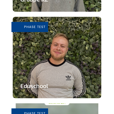
Grossiste de vêtements de seconde
main
PHASE TEST
En savoir plus
Eduschool
Des cours virtuels pour pallier la pénurie
de professeurs en secondaire
PHASE TEST