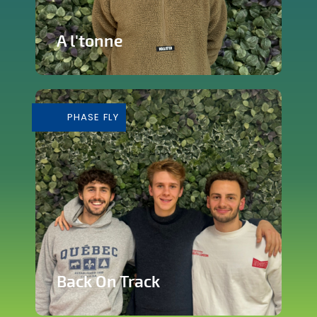
A l'tonne
Reprise d'une brasserie nichée en plein
cœur de Silly
PHASE FLY
En savoir plus
Back On Track