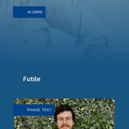
ALUMNI
Futile
Conception et Fabrication de mobilier
durable
PHASE TEST
En savoir plus