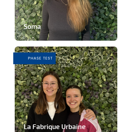
Soma
Cours de Yoga avec expérience
immersive
PHASE TEST
En savoir plus
La Fabrique Urbaine