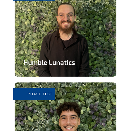
Humble Lunatics
Editeur de jeux vidéo indépendant et
éthique
PHASE TEST
En savoir plus