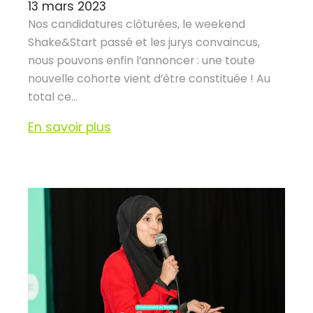
13 mars 2023
Nos candidatures clôturées, le weekend
Shake&Start passé et les jurys convaincus,
nous pouvons enfin l’annoncer : une toute
nouvelle cohorte vient d’être constituée ! Au
total ce...
En savoir plus