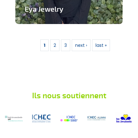
Eya Jewelry
Marque de bijoux artisanaux
Pages
En savoir plus
1
2
3
next ›
last »
Ils nous soutiennent