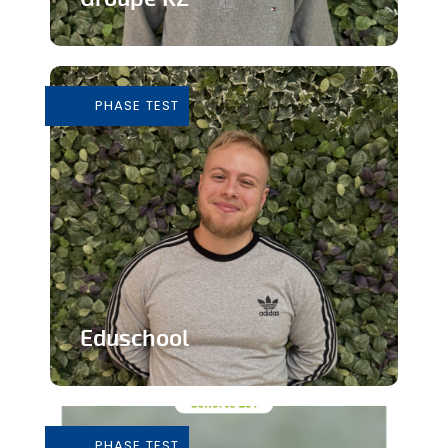
Grossiste de vêtements de seconde
main
PHASE TEST
En savoir plus
Eduschool
Des cours virtuels pour pallier la pénurie
de professeurs en secondaire
PHASE TEST