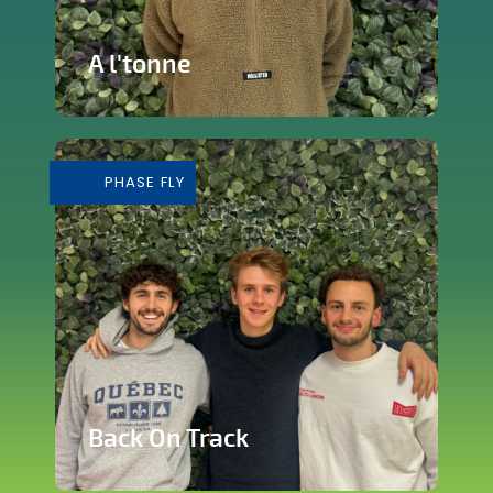
A l'tonne
Reprise d'une brasserie nichée en plein
cœur de Silly
PHASE FLY
En savoir plus
Back On Track