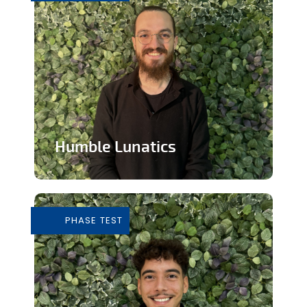
Humble Lunatics
Editeur de jeux vidéo indépendant et
éthique
PHASE TEST
En savoir plus