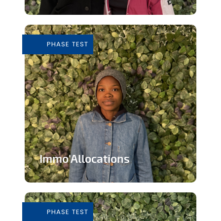
Tiers-lieu afin de donner accès à des
outils pour consommer de façon...
PHASE TEST
En savoir plus
Immo'Allocations
Site web d'annonces immobilières pour
les personnes touchant des...
PHASE TEST
En savoir plus