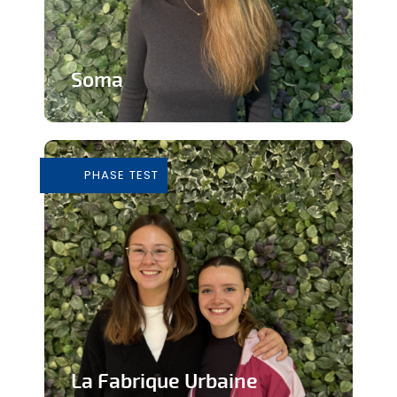
Soma
Cours de Yoga avec expérience
immersive
PHASE TEST
En savoir plus
La Fabrique Urbaine