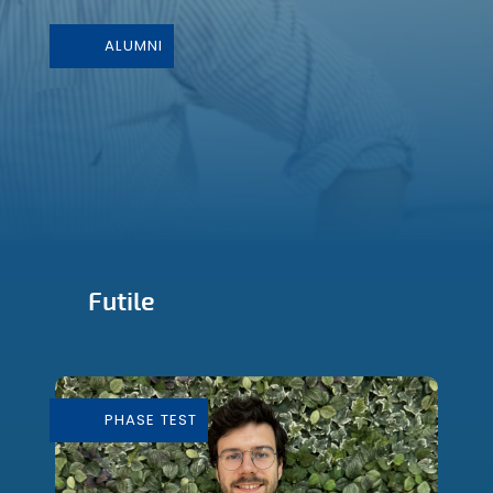
ALUMNI
Futile
Conception et Fabrication de mobilier
durable
PHASE TEST
En savoir plus