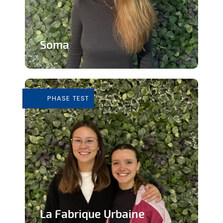
Soma
Cours de Yoga avec expérience
immersive
PHASE TEST
En savoir plus
La Fabrique Urbaine