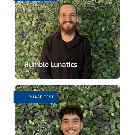
Humble Lunatics
Editeur de jeux vidéo indépendant et
éthique
PHASE TEST
En savoir plus