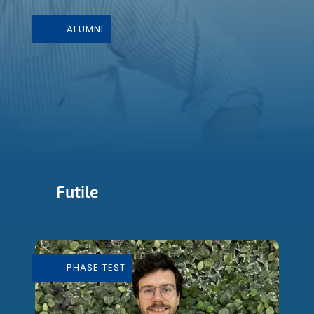
ALUMNI
Futile
Conception et Fabrication de mobilier
durable
PHASE TEST
En savoir plus