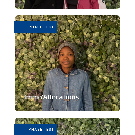
Tiers-lieu afin de donner accès à des
outils pour consommer de façon...
PHASE TEST
En savoir plus
Immo'Allocations
Site web d'annonces immobilières pour
les personnes touchant des...
PHASE TEST
En savoir plus