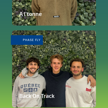
A l'tonne
Reprise d'une brasserie nichée en plein
cœur de Silly
PHASE FLY
En savoir plus
Back On Track