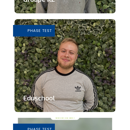
Grossiste de vêtements de seconde
main
PHASE TEST
En savoir plus
Eduschool
Des cours virtuels pour pallier la pénurie
de professeurs en secondaire
PHASE TEST