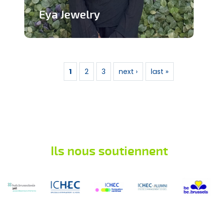
Eya Jewelry
Marque de bijoux artisanaux
Pages
En savoir plus
1
2
3
next ›
last »
Ils nous soutiennent