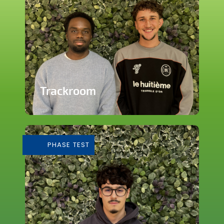
Trackroom
Evènements d'écoute musicale
immersive
PHASE TEST
En savoir plus